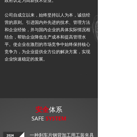
政府认定为高新技术企业。
公司自成立以来，始终坚持以人为本，诚信经
营的原则。引进国内外先进的技术、管理方法
和企业经验，并与国内企业的具体实际情况相
结合，帮助企业降低生产成本和提高管理水
平。使企业在激烈的市场竞争中始终保持核心
竞争力，为企业提供全方位的解决方案，实现
企业快速稳定的发展。
公司人才结构合理， 吸引多名行业知名技术人
才为骨干，携公司
100
多名员工，大家共同奋
查看更多+
斗，优质、高效地生产出客户满意的产品。公
司钢背年产量
3500万
片，并常年备有库存约
700-1000万
片。公司在保质保量的同时，及
安全
体系
时、稳定、标准化的提供客户定制的产品。工
厂新增的自有模具线，为广大客户免费开发所
SAFE
SYSTEM
需模具。
一种刹车片钢背加工用工装夹具