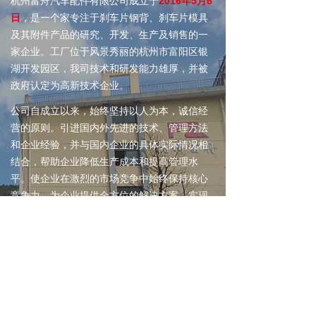
杭州富舟汽车配件有限公司成立于
2016年5月6
日
，是一个家专注于刹车片钢背、刹车片模具
及其附件产品的研究、开发、生产及销售的一
家企业。工厂位于风景秀丽的杭州市富阳区银
湖开发园区，我司技术和研发能力雄厚，并被
政府认定为高新技术企业。
公司自成立以来，始终坚持以人为本，诚信经
营的原则。引进国内外先进的技术、管理方法
和企业经验，并与国内企业的具体实际情况相
结合，帮助企业降低生产成本和提高管理水
平。使企业在激烈的市场竞争中始终保持核心
竞争力，为企业提供全方位的解决方案，实现
企业快速稳定的发展。
公司人才结构合理， 吸引多名行业知名技术人
才为骨干，携公司
100
多名员工，大家共同奋
斗，优质、高效地生产出客户满意的产品。公
司钢背年产量
3500
万片，并常年备有库存约
700-1000
万片。公司在保质保量的同时，及